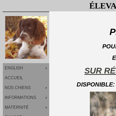
 ÉLEV
P
POU
E
ENGLISH
SUR RÉ
ACCUEIL
DISPONIBLE:
NOS CHIENS
INFORMATIONS
MATERNITÉ